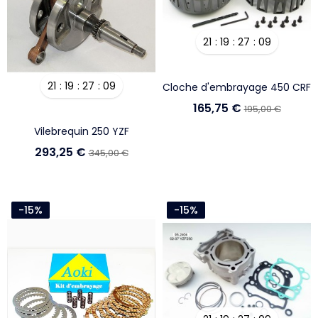
21
19
27
08
21
19
27
08
Cloche d'embrayage 450 CRF
165,75 €
195,00 €
Vilebrequin 250 YZF
293,25 €
345,00 €
-15%
-15%