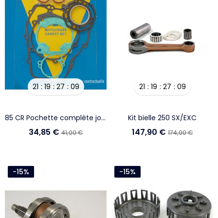
21
19
27
08
21
19
27
08
85 CR Pochette complète joint
Kit bielle 250 SX/EXC
34,85 €
147,90 €
41,00 €
174,00 €
-15%
-15%