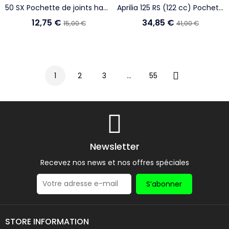
50 SX Pochette de joints haut moteur
Aprilia 125 RS (122 cc) Pochette complète joints
12,75 €
34,85 €
15,00 €
41,00 €
1
2
3
…
55
Suivant
Newsletter
Recevez nos news et nos offres spéciales
S’abonner
STORE INFORMATION