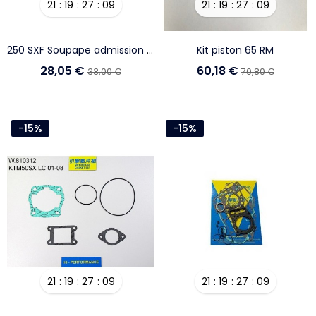
21
19
27
08
21
19
27
08
250 SXF Soupape admission ACIER
Kit piston 65 RM
28,05 €
60,18 €
33,00 €
70,80 €
-15%
-15%
21
19
27
08
21
19
27
08