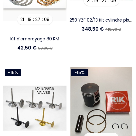
21
19
27
08
21
19
27
08
250 YZF 02/13 Kit cylindre piston
348,50 €
410,00 €
Kit d'embrayage 80 RM
42,50 €
50,00 €
-15%
-15%