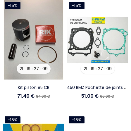
-15%
-15%
21
19
27
08
21
19
27
08
Kit piston 85 CR
450 RMZ Pochette de joints haut moteur
71,40 €
51,00 €
84,00 €
60,00 €
-15%
-15%