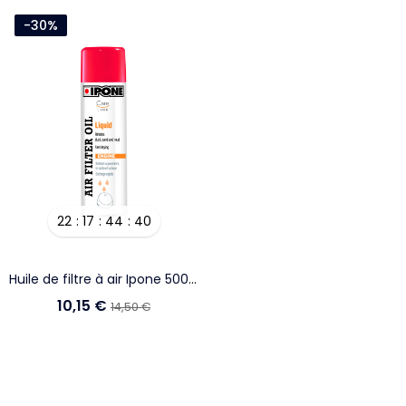
-30%
22
17
44
40
Ajouter Au Panier
Huile de filtre à air Ipone 500ml
10,15 €
14,50 €