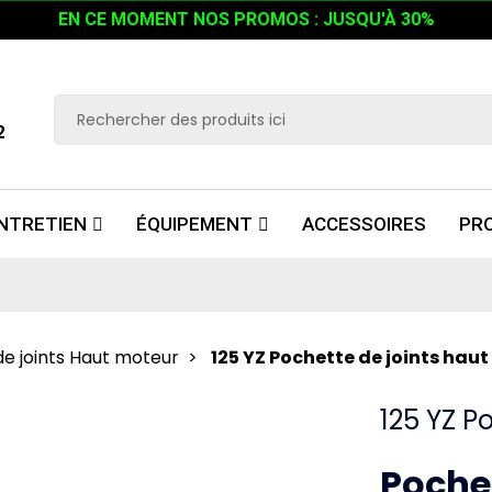
EN CE MOMENT NOS PROMOS : JUSQU'À 30%
2
NTRETIEN
ÉQUIPEMENT
ACCESSOIRES
PR
e joints Haut moteur
125 YZ Pochette de joints hau
125 YZ P
Pochet