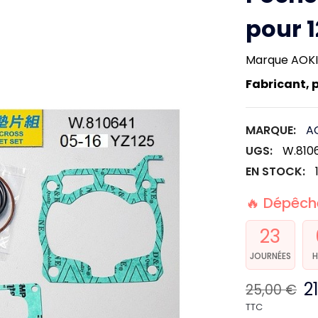
pour 1
Marque AOK
Fabricant, 
MARQUE:
A
UGS:
W.810
EN STOCK:
🔥 Dépêche
23
JOURNÉES
H
2
25,00 €
TTC