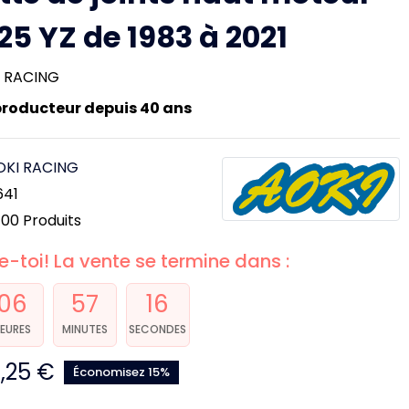
25 YZ de 1983 à 2021
I RACING
producteur depuis 40 ans
OKI RACING
641
100 Produits
-toi! La vente se termine dans :
06
57
16
EURES
MINUTES
SECONDES
1,25 €
Économisez 15%