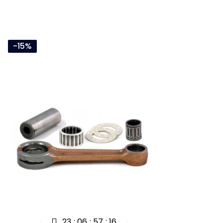
-15%
23
06
57
16